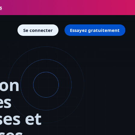
s
Se connecter
Essayez gratuitement
ion
es
es et