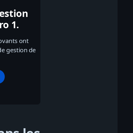
gestion
o 1.
ovants ont
de gestion de
e