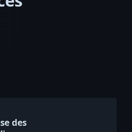
ces
use des