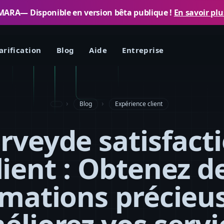
MARA— Disponible en version bêta publique !
En savoir plu
arification
Blog
Aide
Entreprise
Blog
Expérience client
rveyde satisfact
lient : Obtenez d
rmations précieus