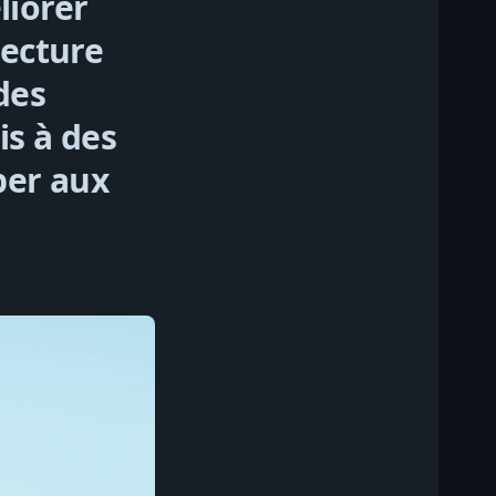
liorer
lecture
des
is à des
iper aux