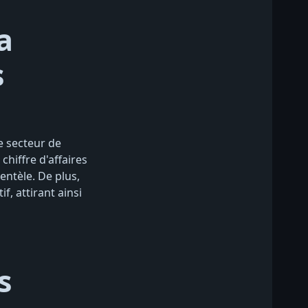
a
s
e secteur de
chiffre d'affaires
entèle. De plus,
if, attirant ainsi
s