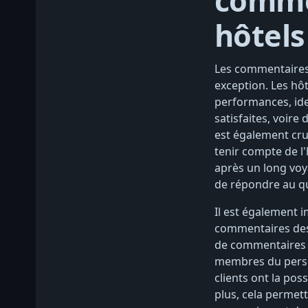
commen
hôtels
Les commentaires
exception. Les hôt
performances, iden
satisfaites, voir
est également cruci
tenir compte de l'
après un long voya
de répondre au qu
Il est également i
commentaires des c
de commentaires d
membres du person
clients ont la pos
plus, cela permett