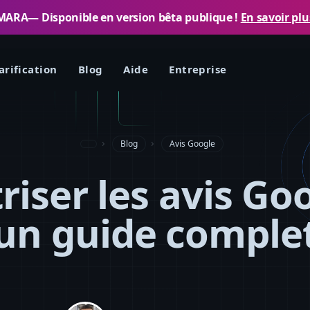
MARA— Disponible en version bêta publique !
En savoir plu
arification
Blog
Aide
Entreprise
Blog
Avis Google
riser les avis Goo
un guide comple