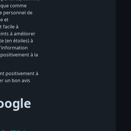
érique comme
Le personnel de
e et
 facile à
oints à améliorer
e (en étoiles) à
d'information
 positivement à la
nt positivement à
er un bon avis
Google