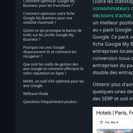
Outre les statisti
Comment optimiser Google My
Business pour les franchises ?
consommateurs con
Comment optimiser votre fiche
décisions d'achat,
Google My Business pour une
un meilleur posit
visibilité maximale ?
au « pack Google »
Qu'est-ce qui provoque la baisse de
trafic sur les profils Google My
Google. Ce pack o
Business ?
fiche Google My B
Pourquoi vos avis Google
entreprises locale
disparaissent-ils et comment les
récupérer ?
conversion issus d
Que sont les outils de gestion des
entreprises du pa
avis Google et comment affectent-ils
double des entrepr
votre réputation en ligne ?
MARA, un outil d'IA optimisé pour les
Obtenir plus d'avi
avis Google
quelques-unes des
Réflexion finale
des SERP et soit i
Questions fréquemment posées :