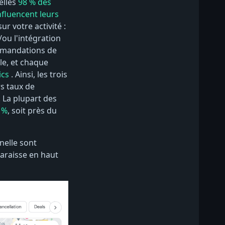
elles
98 % des
nfluencent leurs
r votre activité :
ou l'intégration
ommandations de
le, et chaque
ics
. Ainsi, les trois
rs taux de
 La plupart des
 %
, soit près du
nelle sont
araisse en haut