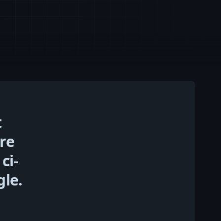
t
tre
ci-
gle.