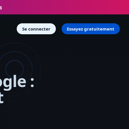
s
Se connecter
Essayez gratuitement
gle :
t