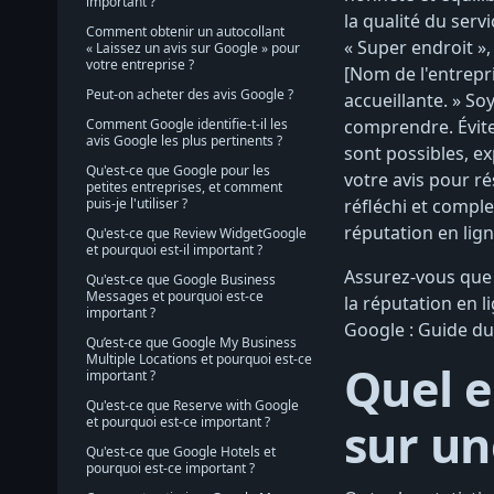
important ?
la qualité du ser
Comment obtenir un autocollant
« Super endroit »,
« Laissez un avis sur Google » pour
votre entreprise ?
[Nom de l'entrepri
Peut-on acheter des avis Google ?
accueillante. » Soy
Comment Google identifie-t-il les
comprendre. Évitez
avis Google les plus pertinents ?
sont possibles, ex
Qu'est-ce que Google pour les
votre avis pour r
petites entreprises, et comment
puis-je l'utiliser ?
réfléchi et comple
réputation en lign
Qu'est-ce que Review WidgetGoogle
et pourquoi est-il important ?
Assurez-vous que 
Qu'est-ce que Google Business
Messages et pourquoi est-ce
la réputation en l
important ?
Google : Guide d
Qu’est-ce que Google My Business
Multiple Locations et pourquoi est-ce
Quel e
important ?
Qu'est-ce que Reserve with Google
et pourquoi est-ce important ?
sur un
Qu'est-ce que Google Hotels et
pourquoi est-ce important ?