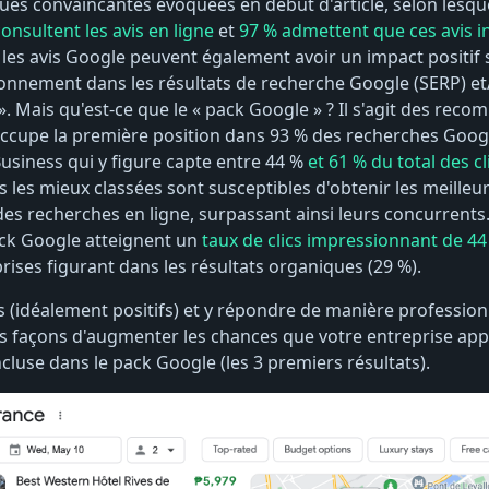
ques convaincantes évoquées en début d'article, selon lesqu
sultent les avis en ligne
et
97 % admettent que ces avis i
les avis Google peuvent également avoir un impact positif su
ionnement dans les résultats de recherche Google (SERP) et/
. Mais qu'est-ce que le « pack Google » ? Il s'agit des rec
ccupe la première position dans 93 % des recherches Goog
usiness qui y figure capte entre 44 %
et 61 % du total des cl
s les mieux classées sont susceptibles d'obtenir les meilleu
es recherches en ligne, surpassant ainsi leurs concurrents.
ck Google atteignent un
taux de clics impressionnant de 44
ises figurant dans les résultats organiques (29 %).
s (idéalement positifs) et y répondre de manière profession
 façons d'augmenter les chances que votre entreprise app
ncluse dans le pack Google (les 3 premiers résultats).